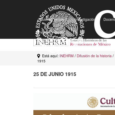
¿Quiénes somos?
Investigación
Docenc
Premios y Becas
Está aquí:
INEHRM
/
Difusión de la historia
/
1915
25 DE JUNIO 1915