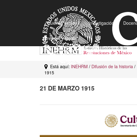
¿Quiénes somos?
Investigación
Docenc
Premios y Becas
Está aquí:
INEHRM
/
Difusión de la historia
/
1915
21 DE MARZO 1915