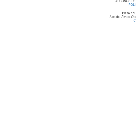
ALGUNOS DE
-
POLÍ
Plaza del
Alcaldia Álvaro O
C