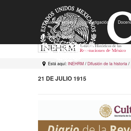
¿Quiénes somos?
Investigación
Docenc
Premios y Becas
Está aquí:
INEHRM
/
Difusión de la historia
/
21 DE JULIO 1915