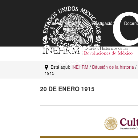
¿Quiénes somos?
Investigación
Docenc
Premios y Becas
Está aquí:
INEHRM
/
Difusión de la historia
/
1915
20 DE ENERO 1915