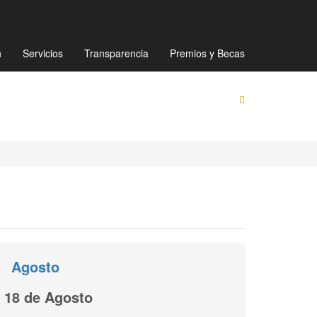
Mapa de sitio
Directorio
Preguntas Frecuentes
n
Servicios
Transparencia
Premios y Becas
Agosto
18 de Agosto