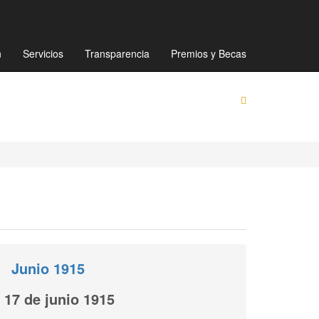
Mapa de sitio
Directorio
Preguntas Frecuentes
n
Servicios
Transparencia
Premios y Becas
Junio 1915
17 de junio 1915