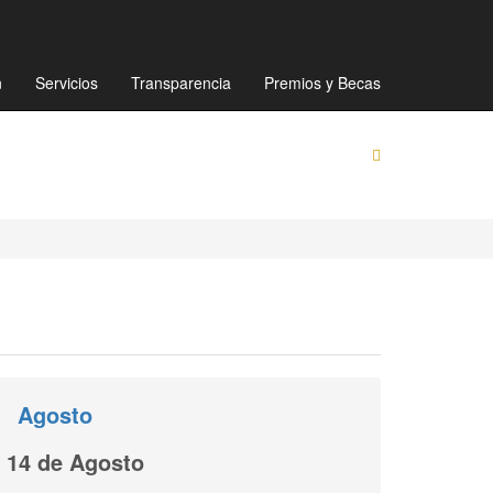
Mapa de sitio
Directorio
Preguntas Frecuentes
n
Servicios
Transparencia
Premios y Becas
Agosto
14 de Agosto