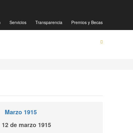
Mapa de sitio
Directorio
Preguntas Frecuentes
n
Servicios
Transparencia
Premios y Becas
Marzo 1915
12 de marzo 1915