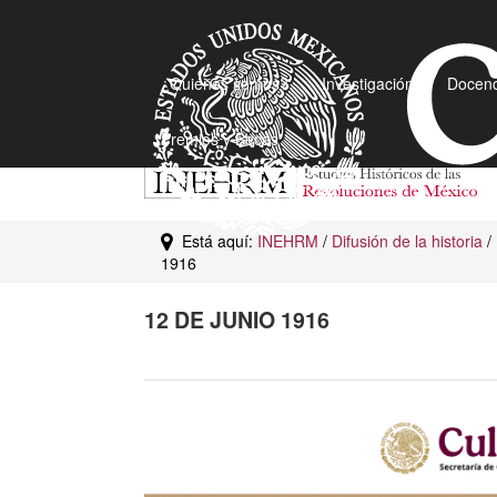
¿Quiénes somos?
Investigación
Docenc
Premios y Becas
Está aquí:
INEHRM
/
Difusión de la historia
/
1916
12 DE JUNIO 1916