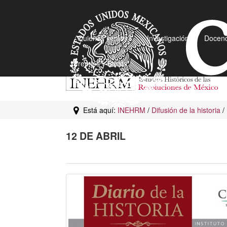
¿Quiénes somos?
Investigación
Docenc
Premios y Becas
Está aquí:
INEHRM
/
Difusión de la historia
/
12 DE ABRIL