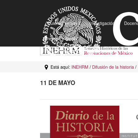
¿Quiénes somos?
Investigación
Docenc
Premios y Becas
Está aquí:
INEHRM
/
Difusión de la historia
/
11 DE MAYO