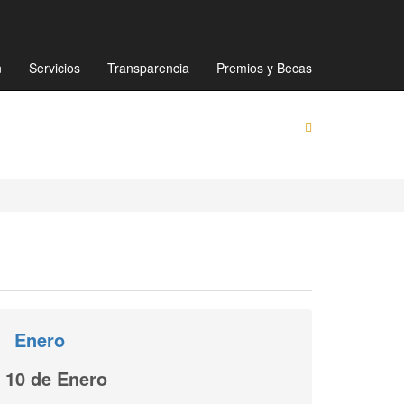
Mapa de sitio
Directorio
Preguntas Frecuentes
n
Servicios
Transparencia
Premios y Becas
Enero
10 de Enero