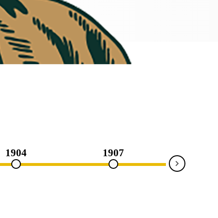
yucatecos,
indígenas mayas
en su mayoría, que
trabajaban largas
jornadas de trabajo
en condiciones de
semiesclavitud,
explotados y
vejados por los
terratenientes
criollos, dueños de
las haciendas,
conocidos como la
casta divina.
Desde niño
convivió con niñas
y niños mayas. No
sólo aprendió su
1904
1907
190
lengua y su
Next
cultura, sino que
hizo suya la causa
que definiría su
vida: luchar para
que los indígenas
consiguieran su