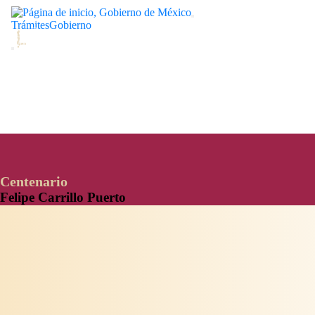
Trámites
Gobierno
(current)
Inicio
Línea de tiempo
Videos
Audios
Galería
Documentos
Centenario
Felipe Carrillo Puerto