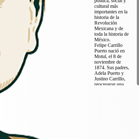
política, social y
cultural más
importantes en la
historia de la
Revolución
Mexicana y de
toda la historia de
México.
Felipe Carrillo
Puerto nació en
Motul, el 8 de
noviembre de
1874. Sus padres,
Adela Puerto y
Justino Carrillo,
procrearon una
numerosa familia
de 14 hijos, de los
que Felipe fue el
segundo. Desde
niño conoció las
duras condiciones
de vida en la que
vivían los
campesinos